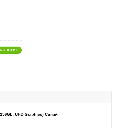
Ь В НОТИК
 256Gb, UHD Graphics) Синий