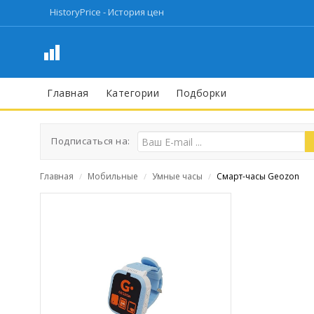
HistoryPrice - История цен
Главная
Категории
Подборки
Подписаться на:
Главная
Мобильные
Умные часы
Смарт-часы Geozon
/
/
/