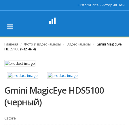
HistoryPrice - История цен
Главная
Фото и видеокамеры
Видеокамеры
Gmini MagicEye
/
/
/
HDS5100 (черный)
Gmini MagicEye HDS5100
(черный)
Cstore