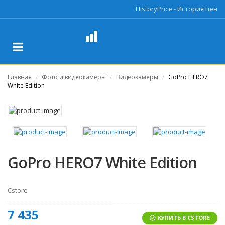
HistoryPrice - История цен
Главная
Фото и видеокамеры
Видеокамеры
GoPro HERO7
/
/
/
White Edition
GoPro HERO7 White Edition
Cstore
7 435
КУПИТЬ В CSTORE