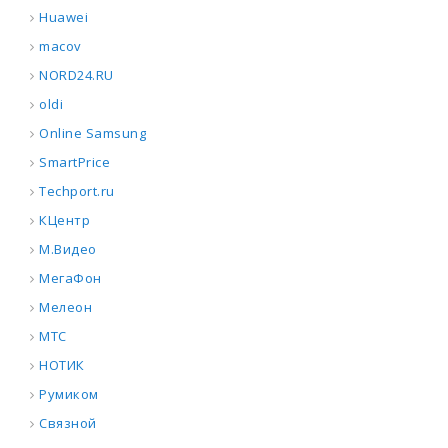
Huawei
macov
NORD24.RU
oldi
Online Samsung
SmartPrice
Techport.ru
КЦентр
М.Видео
МегаФон
Мелеон
МТС
НОТИК
Румиком
Связной