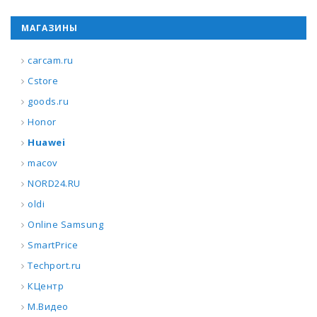
МАГАЗИНЫ
carcam.ru
Cstore
goods.ru
Honor
Huawei
macov
NORD24.RU
oldi
Online Samsung
SmartPrice
Techport.ru
КЦентр
М.Видео