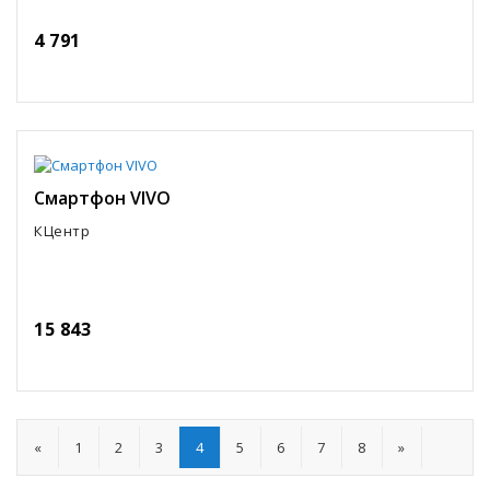
4 791
Смартфон VIVO
КЦентр
15 843
«
1
2
3
4
5
6
7
8
»