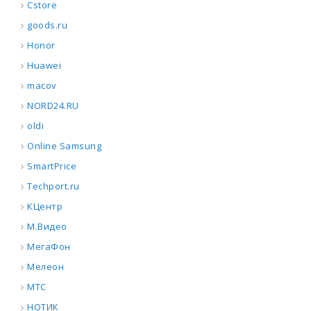
Cstore
goods.ru
Honor
Huawei
macov
NORD24.RU
oldi
Online Samsung
SmartPrice
Techport.ru
КЦентр
М.Видео
МегаФон
Мелеон
МТС
НОТИК