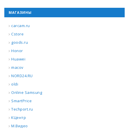
МАГАЗИНЫ
carcam.ru
Cstore
goods.ru
Honor
Huawei
macov
NORD24.RU
oldi
Online Samsung
SmartPrice
Techport.ru
КЦентр
М.Видео