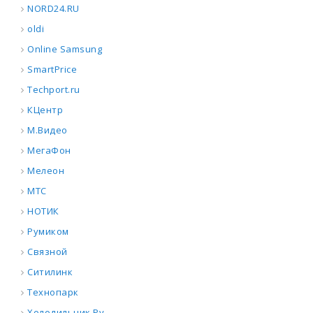
NORD24.RU
oldi
Online Samsung
SmartPrice
Techport.ru
КЦентр
М.Видео
МегаФон
Мелеон
МТС
НОТИК
Румиком
Связной
Ситилинк
Технопарк
Холодильник.Ру