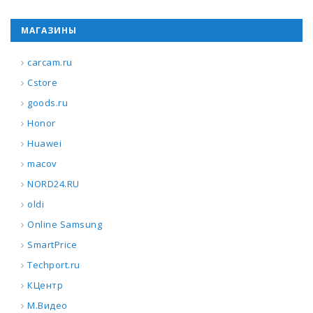
МАГАЗИНЫ
carcam.ru
Cstore
goods.ru
Honor
Huawei
macov
NORD24.RU
oldi
Online Samsung
SmartPrice
Techport.ru
КЦентр
М.Видео