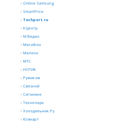
Online Samsung
SmartPrice
Techport.ru
КЦентр
М.Видео
МегаФон
Мелеон
МТС
НОТИК
Румиком
Связной
Ситилинк
Технопарк
Холодильник.Ру
Юлмарт