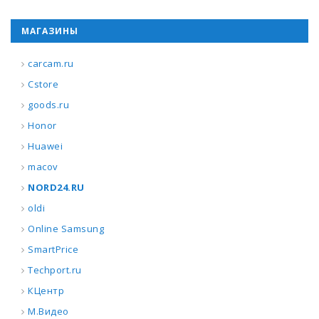
МАГАЗИНЫ
carcam.ru
Cstore
goods.ru
Honor
Huawei
macov
NORD24.RU
oldi
Online Samsung
SmartPrice
Techport.ru
КЦентр
М.Видео