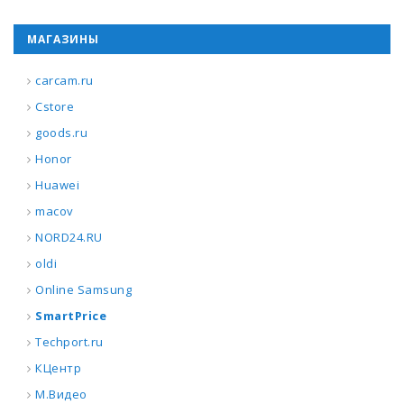
МАГАЗИНЫ
carcam.ru
Cstore
goods.ru
Honor
Huawei
macov
NORD24.RU
oldi
Online Samsung
SmartPrice
Techport.ru
КЦентр
М.Видео