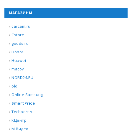
МАГАЗИНЫ
carcam.ru
Cstore
goods.ru
Honor
Huawei
macov
NORD24.RU
oldi
Online Samsung
SmartPrice
Techport.ru
КЦентр
М.Видео