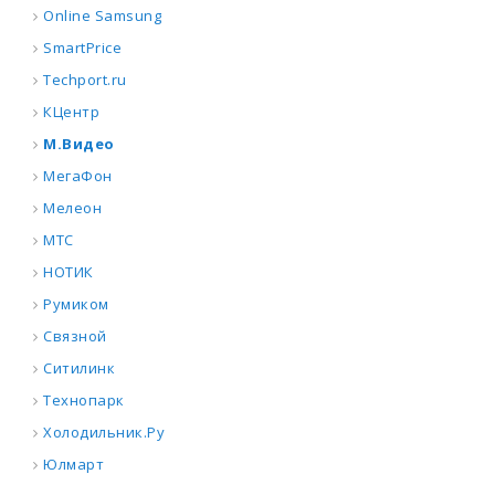
Online Samsung
SmartPrice
Techport.ru
КЦентр
М.Видео
МегаФон
Мелеон
МТС
НОТИК
Румиком
Связной
Ситилинк
Технопарк
Холодильник.Ру
Юлмарт