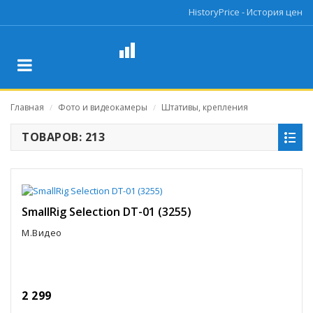
HistoryPrice - История цен
Главная
Фото и видеокамеры
Штативы, крепления
/
/
ТОВАРОВ: 213
SmallRig Selection DT-01 (3255)
М.Видео
2 299