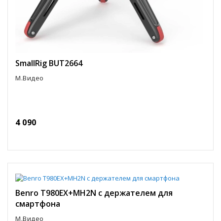
SmallRig BUT2664
М.Видео
4 090
Benro T980EX+MH2N c держателем для
смартфона
М.Видео