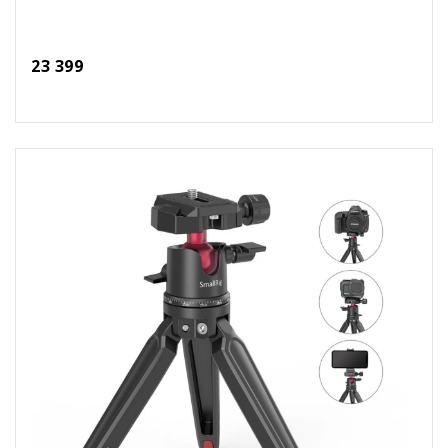
23 399