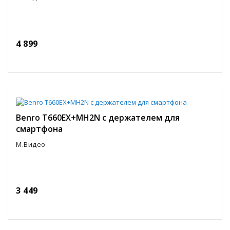
4 899
Benro T660EX+MH2N c держателем для
смартфона
М.Видео
3 449