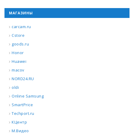
МАГАЗИНЫ
carcam.ru
Cstore
goods.ru
Honor
Huawei
macov
NORD24.RU
oldi
Online Samsung
SmartPrice
Techport.ru
КЦентр
М.Видео