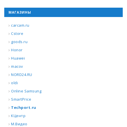
МАГАЗИНЫ
carcam.ru
Cstore
goods.ru
Honor
Huawei
macov
NORD24.RU
oldi
Online Samsung
SmartPrice
Techport.ru
КЦентр
М.Видео