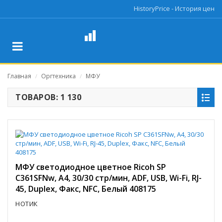
HistoryPrice - История цен
Главная
Оргтехника
МФУ
/
/
ТОВАРОВ: 1 130
МФУ светодиодное цветное Ricoh SP
C361SFNw, A4, 30/30 стр/мин, ADF, USB, Wi-Fi, RJ-
45, Duplex, Факс, NFC, Белый 408175
НОТИК