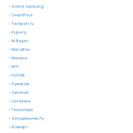
Online Samsung
SmartPrice
Techport.ru
КЦентр
М.Видео
МегаФон
Мелеон
МТС
НОТИК
Румиком
Связной
Ситилинк
Технопарк
Холодильник.Ру
Юлмарт