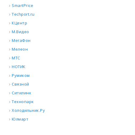
SmartPrice
Techport.ru
КЦентр
М.Видео
МегаФон
Мелеон
МТС
НОТИК
Румиком
Связной
Ситилинк
Технопарк
Холодильник.Ру
Юлмарт