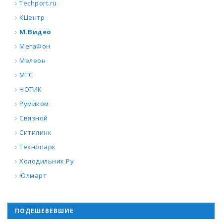
Techport.ru
КЦентр
М.Видео
МегаФон
Мелеон
МТС
НОТИК
Румиком
Связной
Ситилинк
Технопарк
Холодильник.Ру
Юлмарт
ПОДЕШЕВЕВШИЕ