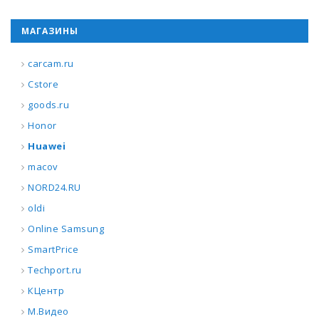
МАГАЗИНЫ
carcam.ru
Cstore
goods.ru
Honor
Huawei
macov
NORD24.RU
oldi
Online Samsung
SmartPrice
Techport.ru
КЦентр
М.Видео