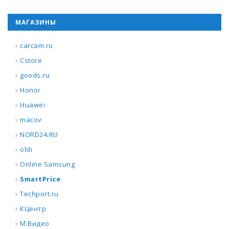
МАГАЗИНЫ
carcam.ru
Cstore
goods.ru
Honor
Huawei
macov
NORD24.RU
oldi
Online Samsung
SmartPrice
Techport.ru
КЦентр
М.Видео