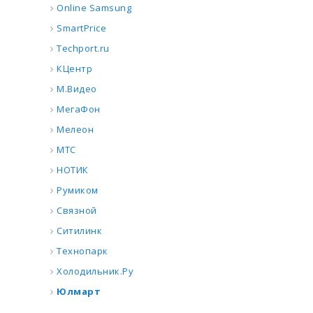
Online Samsung
SmartPrice
Techport.ru
КЦентр
М.Видео
МегаФон
Мелеон
МТС
НОТИК
Румиком
Связной
Ситилинк
Технопарк
Холодильник.Ру
Юлмарт