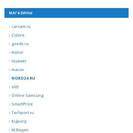
МАГАЗИНЫ
carcam.ru
Cstore
goods.ru
Honor
Huawei
macov
NORD24.RU
oldi
Online Samsung
SmartPrice
Techport.ru
КЦентр
М.Видео