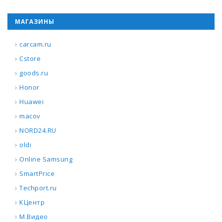
МАГАЗИНЫ
carcam.ru
Cstore
goods.ru
Honor
Huawei
macov
NORD24.RU
oldi
Online Samsung
SmartPrice
Techport.ru
КЦентр
М.Видео