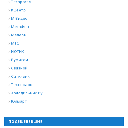
Techport.ru
КЦентр
М.Видео
МегаФон
Мелеон
МТС
НОТИК
Румиком
Связной
Ситилинк
Технопарк
Холодильник.Ру
Юлмарт
ПОДЕШЕВЕВШИЕ