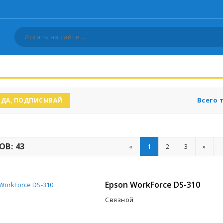
Всего 
ДА, ПОДПИСЫВАЙ
В: 43
«
1
2
3
»
Epson WorkForce DS-310
Связной