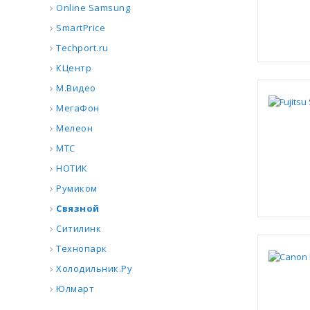
Online Samsung
SmartPrice
Techport.ru
КЦентр
М.Видео
МегаФон
Мелеон
МТС
НОТИК
Румиком
Связной
Ситилинк
Технопарк
Холодильник.Ру
Юлмарт