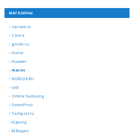
МАГАЗИНЫ
carcam.ru
Cstore
goods.ru
Honor
Huawei
macov
NORD24.RU
oldi
Online Samsung
SmartPrice
Techport.ru
КЦентр
М.Видео