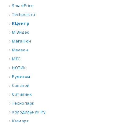
SmartPrice
Techport.ru
КЦентр
М.Видео
МегаФон
Мелеон
МТС
НОТИК
Румиком
Связной
Ситилинк
Технопарк
Холодильник.Ру
Юлмарт