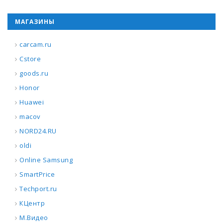
МАГАЗИНЫ
carcam.ru
Cstore
goods.ru
Honor
Huawei
macov
NORD24.RU
oldi
Online Samsung
SmartPrice
Techport.ru
КЦентр
М.Видео