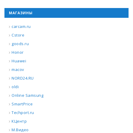
МАГАЗИНЫ
carcam.ru
Cstore
goods.ru
Honor
Huawei
macov
NORD24.RU
oldi
Online Samsung
SmartPrice
Techport.ru
КЦентр
М.Видео