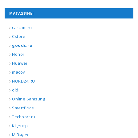
МАГАЗИНЫ
carcam.ru
Cstore
goods.ru
Honor
Huawei
macov
NORD24.RU
oldi
Online Samsung
SmartPrice
Techport.ru
КЦентр
М.Видео