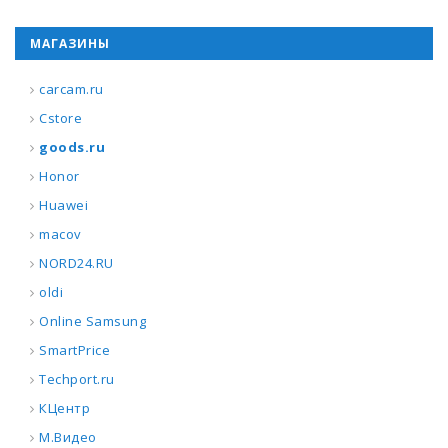
МАГАЗИНЫ
carcam.ru
Cstore
goods.ru
Honor
Huawei
macov
NORD24.RU
oldi
Online Samsung
SmartPrice
Techport.ru
КЦентр
М.Видео