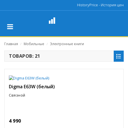
HistoryPrice - История цен
Главная
Мобильные
Электронные книги
/
/
ТОВАРОВ: 21
Digma E63W (белый)
Связной
4 990