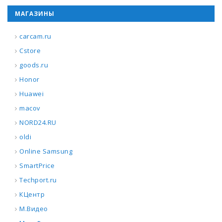
МАГАЗИНЫ
carcam.ru
Cstore
goods.ru
Honor
Huawei
macov
NORD24.RU
oldi
Online Samsung
SmartPrice
Techport.ru
КЦентр
М.Видео