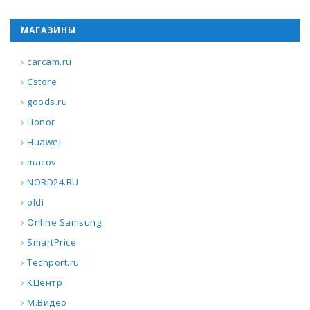
МАГАЗИНЫ
carcam.ru
Cstore
goods.ru
Honor
Huawei
macov
NORD24.RU
oldi
Online Samsung
SmartPrice
Techport.ru
КЦентр
М.Видео