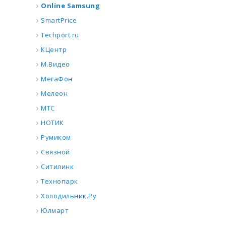
Online Samsung
SmartPrice
Techport.ru
КЦентр
М.Видео
МегаФон
Мелеон
МТС
НОТИК
Румиком
Связной
Ситилинк
Технопарк
Холодильник.Ру
Юлмарт