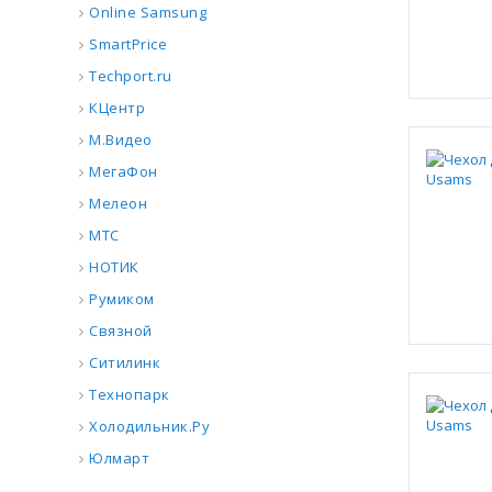
Online Samsung
SmartPrice
Techport.ru
КЦентр
М.Видео
МегаФон
Мелеон
МТС
НОТИК
Румиком
Связной
Ситилинк
Технопарк
Холодильник.Ру
Юлмарт