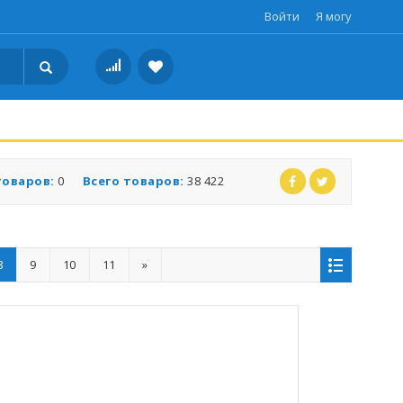
Войти
Я могу
товаров:
0
Всего товаров:
38 422
8
9
10
11
»