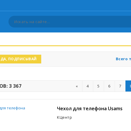
Всего 
ДА, ПОДПИСЫВАЙ
В: 3 367
«
4
5
6
7
Чехол для телефона Usams
КЦентр