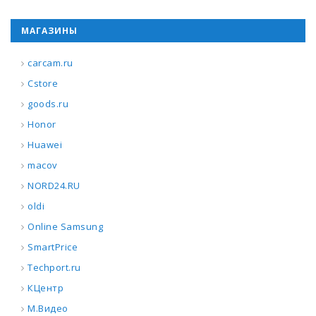
МАГАЗИНЫ
carcam.ru
Cstore
goods.ru
Honor
Huawei
macov
NORD24.RU
oldi
Online Samsung
SmartPrice
Techport.ru
КЦентр
М.Видео