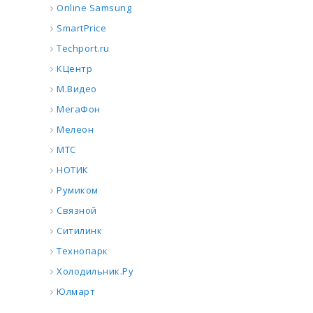
Online Samsung
SmartPrice
Techport.ru
КЦентр
М.Видео
МегаФон
Мелеон
МТС
НОТИК
Румиком
Связной
Ситилинк
Технопарк
Холодильник.Ру
Юлмарт