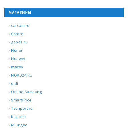
МАГАЗИНЫ
carcam.ru
Cstore
goods.ru
Honor
Huawei
macov
NORD24.RU
oldi
Online Samsung
SmartPrice
Techport.ru
КЦентр
М.Видео