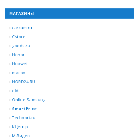
МАГАЗИНЫ
carcam.ru
Cstore
goods.ru
Honor
Huawei
macov
NORD24.RU
oldi
Online Samsung
SmartPrice
Techport.ru
КЦентр
М.Видео