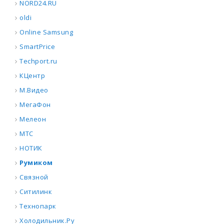
NORD24.RU
oldi
Online Samsung
SmartPrice
Techport.ru
КЦентр
М.Видео
МегаФон
Мелеон
МТС
НОТИК
Румиком
Связной
Ситилинк
Технопарк
Холодильник.Ру