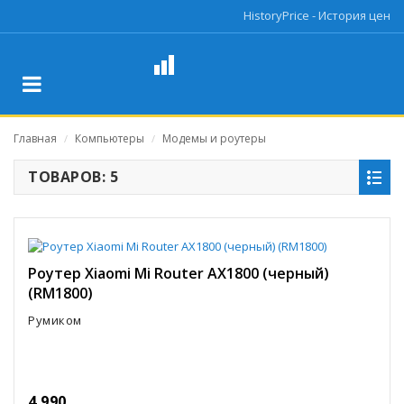
HistoryPrice - История цен
Главная
Компьютеры
Модемы и роутеры
/
/
ТОВАРОВ: 5
Роутер Xiaomi Mi Router AX1800 (черный)
(RM1800)
Румиком
4 990