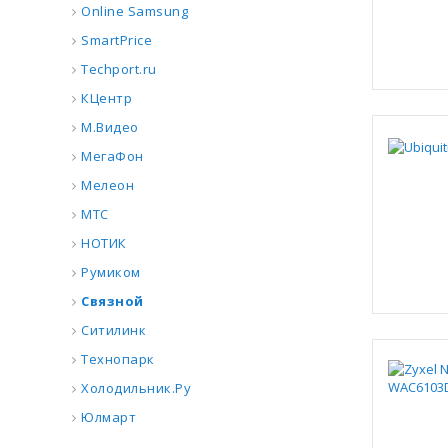
Online Samsung
SmartPrice
Techport.ru
КЦентр
М.Видео
МегаФон
Мелеон
МТС
НОТИК
Румиком
Связной
Ситилинк
Технопарк
Холодильник.Ру
Юлмарт