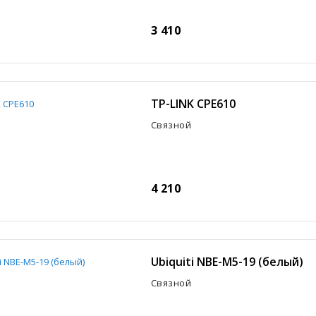
3 410
TP-LINK CPE610
Связной
4 210
Ubiquiti NBE-M5-19 (белый)
Связной