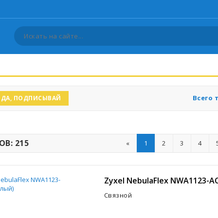
Всего 
ДА, ПОДПИСЫВАЙ
В: 215
«
1
2
3
4
Zyxel NebulaFlex NWA1123-A
Связной