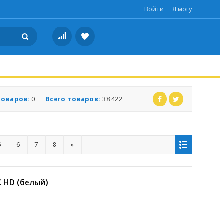
Войти
Я могу
товаров:
0
Всего товаров:
38 422
5
6
7
8
»
C HD (белый)