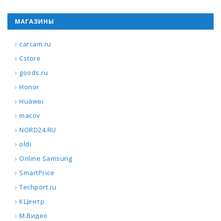
МАГАЗИНЫ
carcam.ru
Cstore
goods.ru
Honor
Huawei
macov
NORD24.RU
oldi
Online Samsung
SmartPrice
Techport.ru
КЦентр
М.Видео