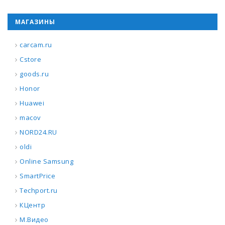
МАГАЗИНЫ
carcam.ru
Cstore
goods.ru
Honor
Huawei
macov
NORD24.RU
oldi
Online Samsung
SmartPrice
Techport.ru
КЦентр
М.Видео