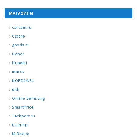
МАГАЗИНЫ
carcam.ru
Cstore
goods.ru
Honor
Huawei
macov
NORD24.RU
oldi
Online Samsung
SmartPrice
Techport.ru
КЦентр
М.Видео