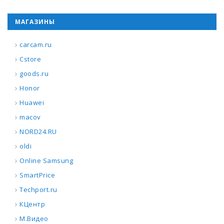
МАГАЗИНЫ
carcam.ru
Cstore
goods.ru
Honor
Huawei
macov
NORD24.RU
oldi
Online Samsung
SmartPrice
Techport.ru
КЦентр
М.Видео