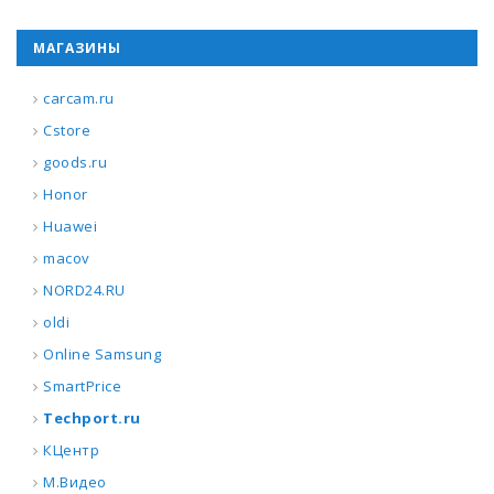
МАГАЗИНЫ
carcam.ru
Cstore
goods.ru
Honor
Huawei
macov
NORD24.RU
oldi
Online Samsung
SmartPrice
Techport.ru
КЦентр
М.Видео