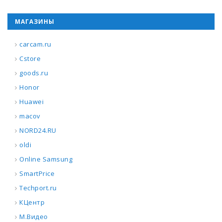
МАГАЗИНЫ
carcam.ru
Cstore
goods.ru
Honor
Huawei
macov
NORD24.RU
oldi
Online Samsung
SmartPrice
Techport.ru
КЦентр
М.Видео