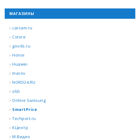
МАГАЗИНЫ
carcam.ru
Cstore
goods.ru
Honor
Huawei
macov
NORD24.RU
oldi
Online Samsung
SmartPrice
Techport.ru
КЦентр
М.Видео